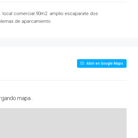
). local comercial.90m2. amplio escaparate.dos
roblemas de aparcamiento.
Abrir en Google Maps
rgando mapa...