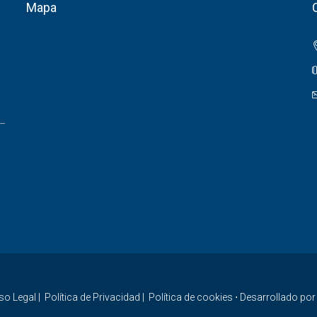
Mapa
so Legal
|
Política de Privacidad
|
Política de cookies
⋅ Desarrollado po