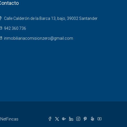
Contacto
Calle Calderón de la Barca 13, bajo, 39002 Santander
942 360 736
inmobiliariacomisionzero@gmail.com
r
NetFincas