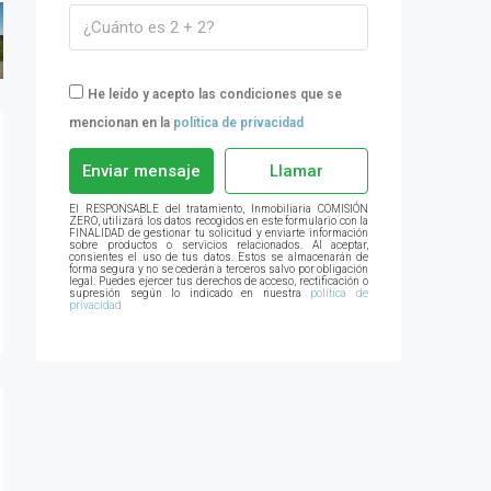
He leído y acepto las condiciones que se
mencionan en la
política de privacidad
Enviar mensaje
Llamar
El RESPONSABLE del tratamiento, Inmobiliaria COMISIÓN
ZERO, utilizará los datos recogidos en este formulario con la
FINALIDAD de gestionar tu solicitud y enviarte información
sobre productos o servicios relacionados. Al aceptar,
consientes el uso de tus datos. Estos se almacenarán de
forma segura y no se cederán a terceros salvo por obligación
legal. Puedes ejercer tus derechos de acceso, rectificación o
supresión según lo indicado en nuestra
política de
privacidad