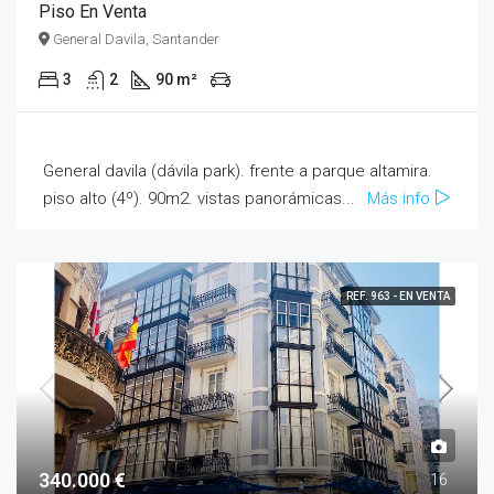
Piso En Venta
General Davila, Santander
3
2
90 m²
General davila (dávila park). frente a parque altamira.
piso alto (4º). 90m2. vistas panorámicas...
Más info
REF. 963 - EN VENTA
340.000 €
16