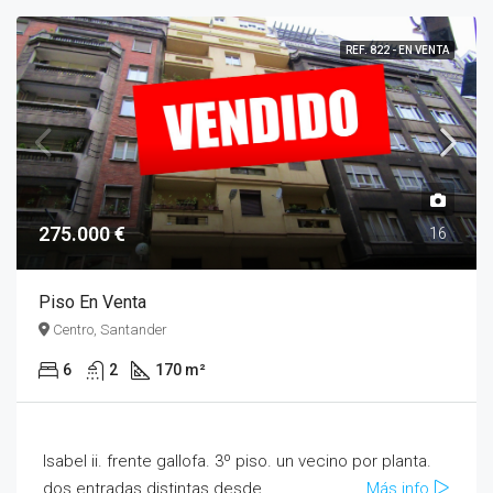
REF. 822 - EN VENTA
275.000 €
16
Piso En Venta
Centro, Santander
6
2
170 m²
Isabel ii. frente gallofa. 3º piso. un vecino por planta.
dos entradas distintas desde...
Más info