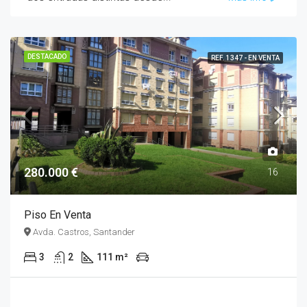
DESTACADO
REF. 1347 - EN VENTA
280.000 €
16
Piso En Venta
Avda. Castros, Santander
3
2
111 m²