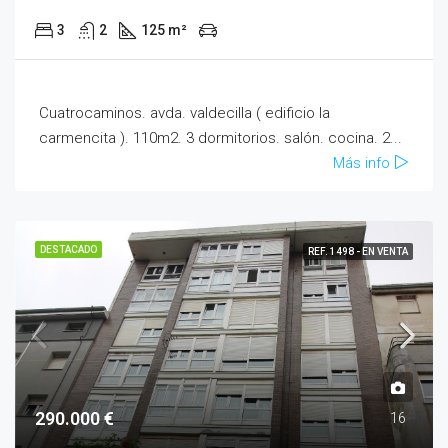
3
2
125 m²
Cuatrocaminos. avda. valdecilla ( edificio la
carmencita ). 110m2. 3 dormitorios. salón. cocina. 2...
Más info
DESTACADO
REF. 1498 - EN VENTA
290.000 €
16