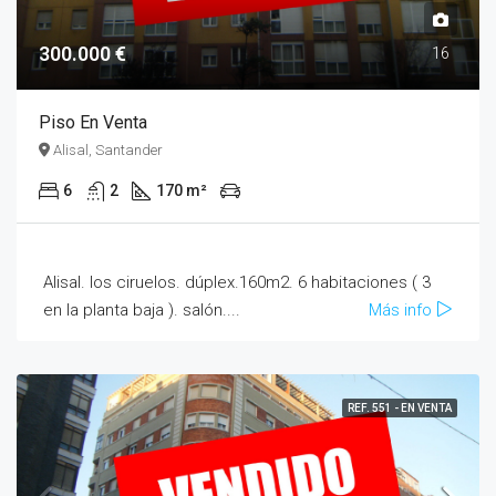
300.000 €
16
Piso En Venta
Alisal, Santander
6
2
170 m²
Alisal. los ciruelos. dúplex.160m2. 6 habitaciones ( 3
en la planta baja ). salón....
Más info
REF. 551 - EN VENTA