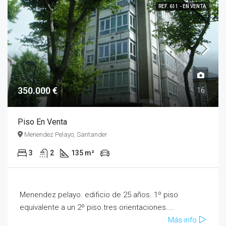
REF. 611 - EN VENTA
350.000 €
16
Piso En Venta
Menendez Pelayo, Santander
3
2
135 m²
Menendez pelayo. edificio de 25 años. 1º piso
equivalente a un 2º piso.tres orientaciones....
Más info