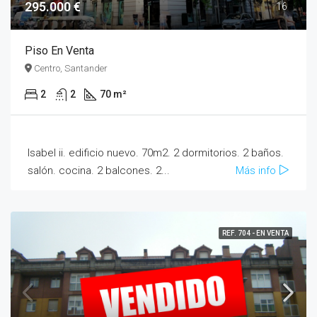
295.000 €
16
Piso En Venta
Centro, Santander
2
2
70 m²
Isabel ii. edificio nuevo. 70m2. 2 dormitorios. 2 baños.
salón. cocina. 2 balcones. 2...
Más info
REF. 704 - EN VENTA