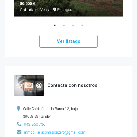
80.000 €
460
Cabaña en Venta
Pielagos
Cha
Ver listado
Contacta con nosotros
Calle Calderón de la Barca 13, bajo
39002 Santander
942 360 736
inmobiliariacomisionzero@gmail.com