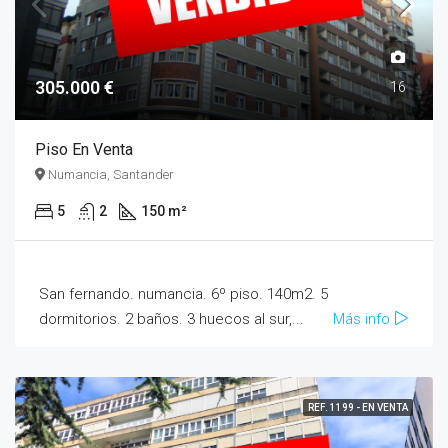
305.000 €
16
Piso En Venta
Numancia, Santander
5
2
150 m²
San fernando. numancia. 6º piso. 140m2. 5
dormitorios. 2 baños. 3 huecos al sur,...
Más info
REF. 1199 - EN VENTA