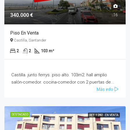
340.000 €
16
Piso En Venta
Castilla, Santander
2
2
103 m²
Castilla. junto ferrys. piso alto. 103m2. hall amplio
salón-comedor. cocina-comedor con 2 puertas de...
Más info
DESTACADO
REF. 1282 - EN VENTA