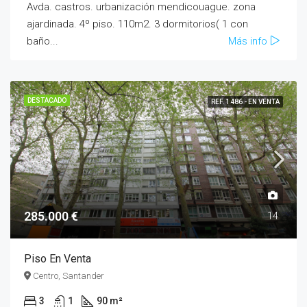
Avda. castros. urbanización mendicouague. zona
ajardinada. 4º piso. 110m2. 3 dormitorios( 1 con
baño...
Más info
DESTACADO
REF. 1486 - EN VENTA
285.000 €
14
Piso En Venta
Centro, Santander
3
1
90 m²