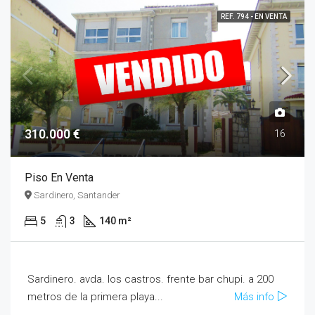
REF. 794 - EN VENTA
310.000 €
16
Piso En Venta
Sardinero, Santander
5
3
140 m²
Sardinero. avda. los castros. frente bar chupi. a 200
metros de la primera playa...
Más info