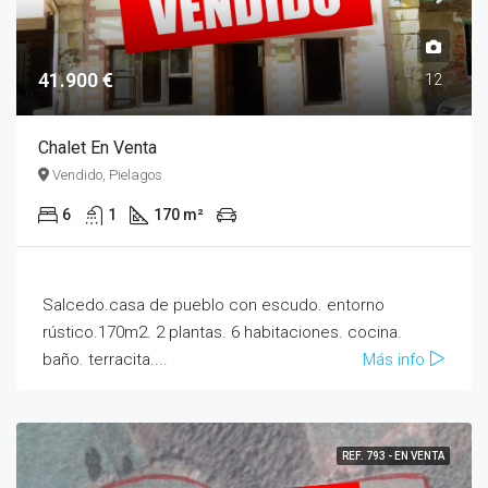
41.900 €
12
Chalet En Venta
Vendido, Pielagos
6
1
170 m²
Salcedo.casa de pueblo con escudo. entorno
rústico.170m2. 2 plantas. 6 habitaciones. cocina.
baño. terracita....
Más info
REF. 793 - EN VENTA