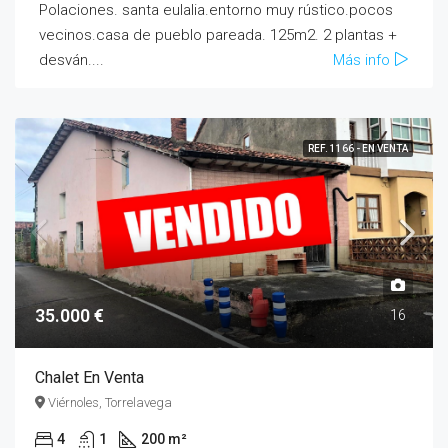
Polaciones. santa eulalia.entorno muy rústico.pocos
vecinos.casa de pueblo pareada. 125m2. 2 plantas +
desván....
Más info
REF. 1166 - EN VENTA
35.000 €
16
Chalet En Venta
Viérnoles, Torrelavega
4
1
200 m²