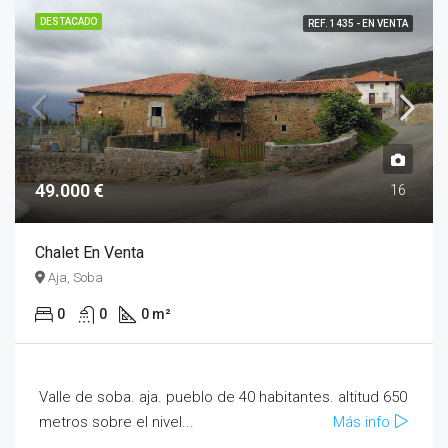
DESTACADO
REF. 1435 - EN VENTA
49.000 €
16
Chalet En Venta
Aja, Soba
0
0
0 m²
Valle de soba. aja. pueblo de 40 habitantes. altitud 650
metros sobre el nivel...
Más info