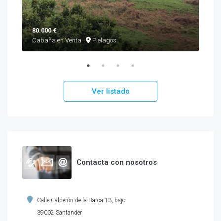
80.000 €
460
Cabaña en Venta
Pielagos
Cha
Ver listado
Contacta con nosotros
Calle Calderón de la Barca 13, bajo
39002 Santander