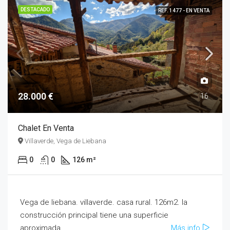
DESTACADO
REF. 1477 - EN VENTA
28.000 €
16
Chalet En Venta
Villaverde, Vega de Liebana
0
0
126 m²
Vega de liebana. villaverde. casa rural. 126m2. la
construcción principal tiene una superficie
aproximada...
Más info