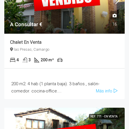
A Consultar €
16
Chalet En Venta
las Presas, Camargo
4
3
200 m²
200 m2. 4 hab (1 planta baja). 3 baños., salón-
comedor. cocina-office....
Más info
REF. 771 - EN VENTA