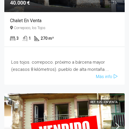
40.000 €
16
Chalet En Venta
Correpoco, los Tojos
3
1
270 m²
Los tojos. correpoco. próximo a bárcena mayor
(escasos 8 kilómetros). pueblo de alta montaña....
Más info
REF. 925 - EN VENTA