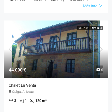
Más info
REF. 975 - EN VENTA
44.000 €
8
Chalet En Venta
Calga, Anievas
3
1
120 m²