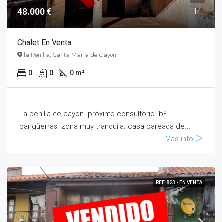
48.000 €
14
Chalet En Venta
la Penilla, Santa Maria de Cayon
0
0
0 m²
La penilla de cayon. próximo consultorio. bº
pangüerras. zona muy tranquila. casa pareada de...
Más info
REF. 823 - EN VENTA