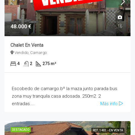
48.000 €
16
Chalet En Venta
Vendido, Camargo
4
2
275 m²
Escobedo de camargo.bº la maza.junto parada bus.
zona muy tranquila.casa adosada. 250m2. 2
entradas....
Más info
DESTACADO
REF. 1401 - EN VENTA