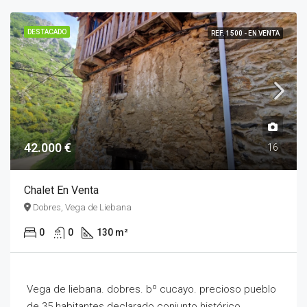
DESTACADO
REF. 1500 - EN VENTA
42.000 €
16
Chalet En Venta
Dobres, Vega de Liebana
0
0
130 m²
Vega de liebana. dobres. bº cucayo. precioso pueblo
de 35 habitantes declarado conjunto histórico...