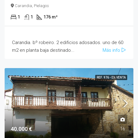
Carandia, Pielagos
1
1
176 m²
Carandia. bº robeiro. 2 edificios adosados. uno de 60
m2 en planta baja destinado...
Más info
REF. 976 - EN VENTA
40.000 €
16