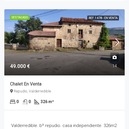
DESTACADO
REF. 1478 - EN VENTA
49.000 €
14
Chalet En Venta
Repudio, Valderredible
0
0
326 m²
Valderredible. bº repudio. casa independiente. 326m2