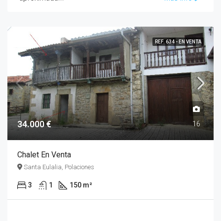
REF. 634 - EN VENTA
34.000 €
16
Chalet En Venta
Santa Eulalia, Polaciones
3
1
150 m²