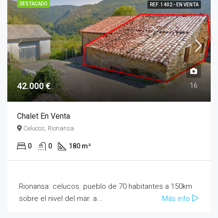
DESTACADO
REF. 1402 - EN VENTA
42.000 €
16
Chalet En Venta
Celucos, Rionansa
0
0
180 m²
Rionansa. celucos. pueblo de 70 habitantes a 150km
sobre el nivel del mar. a...
Más info