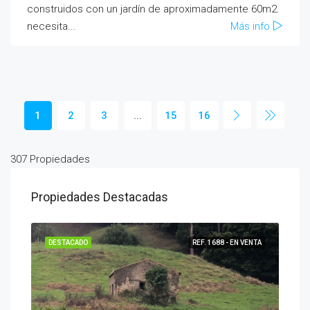
construidos con un jardín de aproximadamente 60m2.
necesita...
Más info
1
2
3
...
15
16
307 Propiedades
Propiedades Destacadas
ENTA
DESTACADO
REF. 1688 - EN VENTA
DES