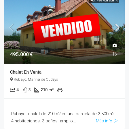
REF. 456 - EN VENTA
495.000 €
16
Chalet En Venta
Rubayo, Marina de Cudeyo
4
3
210 m²
Rubayo. chalet de 210m2 en una parcela de 3.300m2.
4 habitaciones. 3 baños. amplio...
Más info