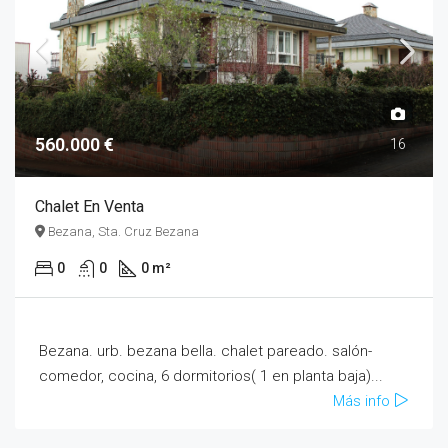
560.000 €
16
Chalet En Venta
Bezana, Sta. Cruz Bezana
0
0
0 m²
Bezana. urb. bezana bella. chalet pareado. salón-
comedor, cocina, 6 dormitorios( 1 en planta baja)...
Más info