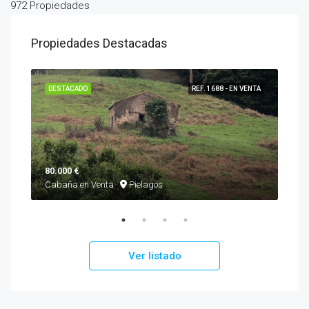
972 Propiedades
Propiedades Destacadas
ENTA
DESTACADO
REF. 1688 - EN VENTA
DES
80.000 €
460
Cabaña en Venta
Pielagos
Cha
Ver listado