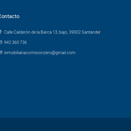
Contacto
Calle Calderón de la Barca 13, bajo, 39002 Santander
942 360 736
inmobiliariacomisionzero@gmail.com