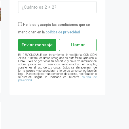
He leído y acepto las condiciones que se
mencionan en la
política de privacidad
Enviar mensaje
Llamar
El RESPONSABLE del tratamiento, Inmobiliaria COMISIÓN
ZERO, utilizará los datos recogidos en este formulario con la
FINALIDAD de gestionar tu solicitud y enviarte información
sobre productos o servicios relacionados. Al aceptar,
consientes el uso de tus datos. Estos se almacenarán de
forma segura y no se cederán a terceros salvo por obligación
legal. Puedes ejercer tus derechos de acceso, rectificación o
supresión según lo indicado en nuestra
política de
privacidad