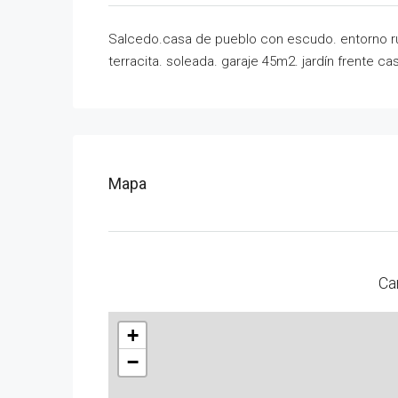
Salcedo.casa de pueblo con escudo. entorno rús
terracita. soleada. garaje 45m2. jardín frente c
Mapa
Ca
+
−