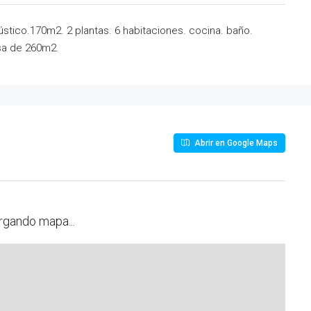
tico.170m2. 2 plantas. 6 habitaciones. cocina. baño.
asa de 260m2.
Abrir en Google Maps
rgando mapa...