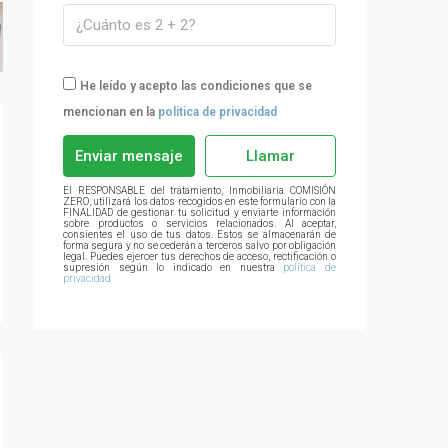
He leído y acepto las condiciones que se
mencionan en la
política de privacidad
Enviar mensaje
Llamar
El RESPONSABLE del tratamiento, Inmobiliaria COMISIÓN
ZERO, utilizará los datos recogidos en este formulario con la
FINALIDAD de gestionar tu solicitud y enviarte información
sobre productos o servicios relacionados. Al aceptar,
consientes el uso de tus datos. Estos se almacenarán de
forma segura y no se cederán a terceros salvo por obligación
legal. Puedes ejercer tus derechos de acceso, rectificación o
supresión según lo indicado en nuestra
política de
privacidad