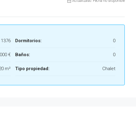
Actualizado: Fecha no disponible
1376
Dormitorios:
0
000 €
Baños:
0
20 m²
Tipo propiedad:
Chalet