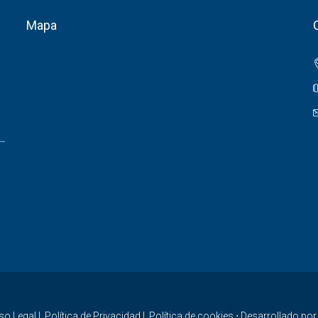
Mapa
so Legal
|
Política de Privacidad
|
Política de cookies
⋅ Desarrollado po