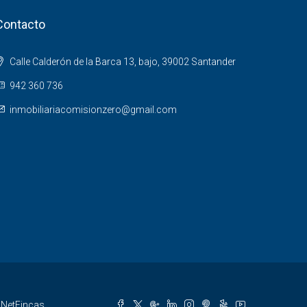
Contacto
Calle Calderón de la Barca 13, bajo, 39002 Santander
942 360 736
inmobiliariacomisionzero@gmail.com
r
NetFincas